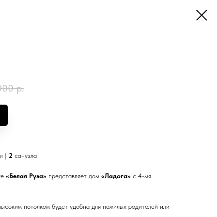
000
р.
и |
2
санузла
ге
«Белая Руза»
представляет дом
«Ладога»
с 4-мя
высоким потолком будет удобна для пожилых родителей или