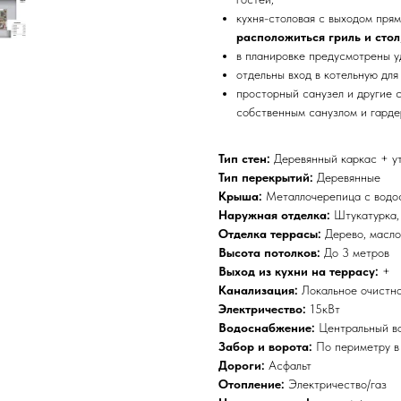
кухня-столовая с выходом пря
расположиться гриль и стол
в планировке предусмотрены 
отдельны вход в котельную для
просторный санузел и другие 
собственным санузлом и гарде
Тип стен:
Деревянный каркас + у
Тип перекрытий:
Деревянные
Крыша:
Металлочерепица с водос
Наружная отделка:
Штукатурка, 
Отделка террасы:
Дерево, масло
Высота потолков:
До 3 метров
Выход из кухни на террасу:
+
Канализация:
Локальное очистн
Электричество:
15кВт
Водоснабжение:
Центральный в
Забор и ворота:
По периметру в
Дороги:
Асфальт
Отопление:
Электричество/газ