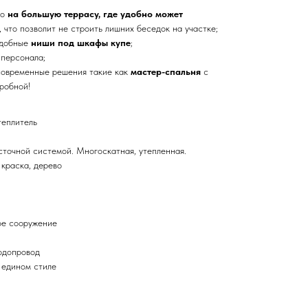
мо
на большую террасу, где удобно может
, что позволит не строить лишних беседок на участке;
удобные
ниши под шкафы купе
;
 персонала;
современные решения такие как
мастер-спальня
с
робной!
теплитель
точной системой. Многоскатная, утепленная.
краска, дерево
ое сооружение
одопровод
 едином стиле