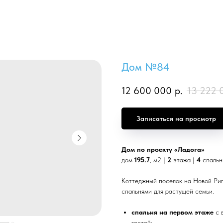
Дом №84
12 600 000
р.
13 222 
Записаться на просмотр
Дом по проекту «Ладога»
дом
195.7
, м2 |
2
этажа |
4
спальн
Коттеджный поселок на Новой Ри
спальнями для растущей семьи.
спальня на первом этаже
с 
гостей;